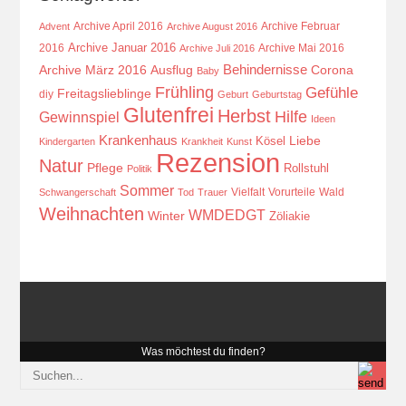
Archive April 2016
Archive Februar
Advent
Archive August 2016
Archive Januar 2016
2016
Archive Mai 2016
Archive Juli 2016
Behindernisse
Ausflug
Corona
Archive März 2016
Baby
Frühling
Gefühle
Freitagslieblinge
diy
Geburt
Geburtstag
Glutenfrei
Herbst
Hilfe
Gewinnspiel
Ideen
Krankenhaus
Kösel
Liebe
Kindergarten
Krankheit
Kunst
Rezension
Natur
Pflege
Rollstuhl
Politik
Sommer
Vielfalt
Vorurteile
Wald
Schwangerschaft
Tod
Trauer
Weihnachten
WMDEDGT
Winter
Zöliakie
Was möchtest du finden?