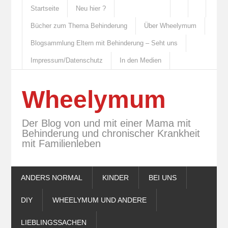
Startseite
Neu hier ?
Bücher zum Thema Behinderung
Über Wheelymum
Blogsammlung Eltern mit Behinderung – Seht uns
Impressum/Datenschutz
In den Medien
Wheelymum
Der Blog von und mit einer Mama mit
Behinderung und chronischer Krankheit
mit Familienleben
ANDERS NORMAL
KINDER
BEI UNS
DIY
WHEELYMUM UND ANDERE
LIEBLINGSSACHEN