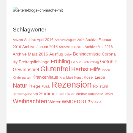
Schlagwörter
Archive April 2016
Archive Februar
Advent
Archive August 2016
Archive Januar 2016
2016
Archive Mai 2016
Archive Juli 2016
Behindernisse
Ausflug
Corona
Archive März 2016
Baby
Frühling
Gefühle
Freitagslieblinge
diy
Geburt
Geburtstag
Glutenfrei
Herbst
Hilfe
Gewinnspiel
Ideen
Krankenhaus
Kösel
Liebe
Kindergarten
Krankheit
Kunst
Rezension
Natur
Pflege
Rollstuhl
Politik
Sommer
Vielfalt
Vorurteile
Wald
Schwangerschaft
Tod
Trauer
Weihnachten
WMDEDGT
Winter
Zöliakie