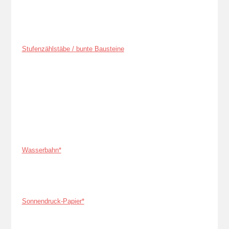
Stufenzählstäbe / bunte Bausteine
Wasserbahn*
Sonnendruck-Papier*