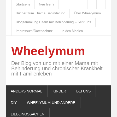
Startseite
Neu hier ?
Bücher zum Thema Behinderung
Über Wheelymum
Blogsammlung Eltern mit Behinderung – Seht uns
Impressum/Datenschutz
In den Medien
Wheelymum
Der Blog von und mit einer Mama mit
Behinderung und chronischer Krankheit
mit Familienleben
ANDERS NORMAL
KINDER
BEI UNS
DIY
WHEELYMUM UND ANDERE
LIEBLINGSSACHEN