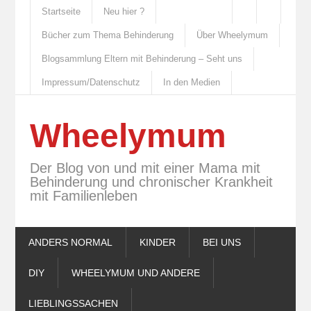
Startseite
Neu hier ?
Bücher zum Thema Behinderung
Über Wheelymum
Blogsammlung Eltern mit Behinderung – Seht uns
Impressum/Datenschutz
In den Medien
Wheelymum
Der Blog von und mit einer Mama mit
Behinderung und chronischer Krankheit
mit Familienleben
ANDERS NORMAL
KINDER
BEI UNS
DIY
WHEELYMUM UND ANDERE
LIEBLINGSSACHEN