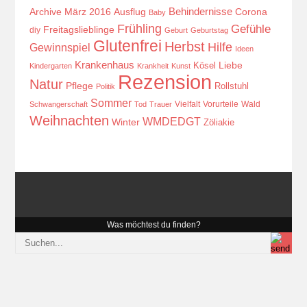
Behindernisse
Ausflug
Corona
Archive März 2016
Baby
Frühling
Gefühle
Freitagslieblinge
diy
Geburt
Geburtstag
Glutenfrei
Herbst
Hilfe
Gewinnspiel
Ideen
Krankenhaus
Kösel
Liebe
Kindergarten
Krankheit
Kunst
Rezension
Natur
Pflege
Rollstuhl
Politik
Sommer
Vielfalt
Vorurteile
Wald
Schwangerschaft
Tod
Trauer
Weihnachten
WMDEDGT
Winter
Zöliakie
Was möchtest du finden?