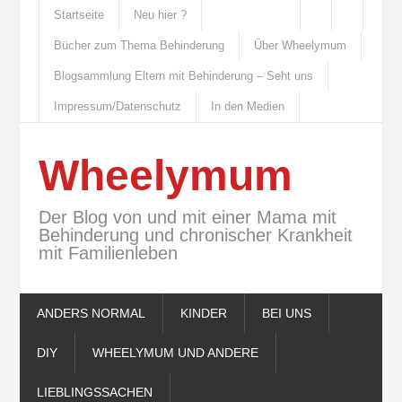
Startseite
Neu hier ?
Bücher zum Thema Behinderung
Über Wheelymum
Blogsammlung Eltern mit Behinderung – Seht uns
Impressum/Datenschutz
In den Medien
Wheelymum
Der Blog von und mit einer Mama mit
Behinderung und chronischer Krankheit
mit Familienleben
ANDERS NORMAL
KINDER
BEI UNS
DIY
WHEELYMUM UND ANDERE
LIEBLINGSSACHEN