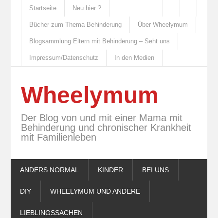
Startseite
Neu hier ?
Bücher zum Thema Behinderung
Über Wheelymum
Blogsammlung Eltern mit Behinderung – Seht uns
Impressum/Datenschutz
In den Medien
Wheelymum
Der Blog von und mit einer Mama mit
Behinderung und chronischer Krankheit
mit Familienleben
ANDERS NORMAL
KINDER
BEI UNS
DIY
WHEELYMUM UND ANDERE
LIEBLINGSSACHEN