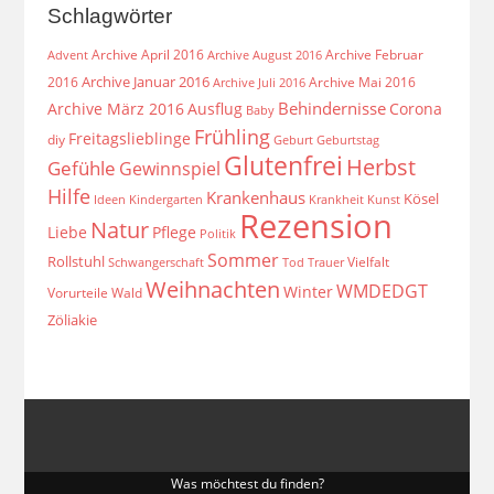
Schlagwörter
Archive April 2016
Archive Februar
Archive August 2016
Advent
Archive Januar 2016
2016
Archive Mai 2016
Archive Juli 2016
Behindernisse
Archive März 2016
Ausflug
Corona
Baby
Frühling
Freitagslieblinge
diy
Geburt
Geburtstag
Glutenfrei
Herbst
Gefühle
Gewinnspiel
Hilfe
Krankenhaus
Kösel
Ideen
Krankheit
Kindergarten
Kunst
Rezension
Natur
Liebe
Pflege
Politik
Sommer
Rollstuhl
Vielfalt
Schwangerschaft
Tod
Trauer
Weihnachten
WMDEDGT
Winter
Vorurteile
Wald
Zöliakie
Was möchtest du finden?