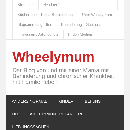
Startseite
Neu hier ?
Bücher zum Thema Behinderung
Über Wheelymum
Blogsammlung Eltern mit Behinderung – Seht uns
Impressum/Datenschutz
In den Medien
Wheelymum
Der Blog von und mit einer Mama mit
Behinderung und chronischer Krankheit
mit Familienleben
ANDERS NORMAL
KINDER
BEI UNS
DIY
WHEELYMUM UND ANDERE
LIEBLINGSSACHEN