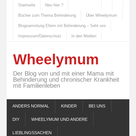
Startseite
Neu hier ?
Bücher zum Thema Behinderung
Über Wheelymum
Blogsammlung Eltern mit Behinderung – Seht uns
Impressum/Datenschutz
In den Medien
Wheelymum
Der Blog von und mit einer Mama mit
Behinderung und chronischer Krankheit
mit Familienleben
ANDERS NORMAL
KINDER
BEI UNS
DIY
WHEELYMUM UND ANDERE
LIEBLINGSSACHEN