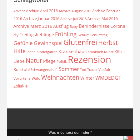
Archive April 2016
Archive Februar
Archive August 2016
Advent
Archive Januar 2016
2016
Archive Mai 2016
Archive Juli 2016
Behindernisse
Archive März 2016
Ausflug
Corona
Baby
Frühling
Freitagslieblinge
diy
Geburt
Geburtstag
Glutenfrei
Herbst
Gefühle
Gewinnspiel
Hilfe
Krankenhaus
Kösel
Ideen
Krankheit
Kindergarten
Kunst
Rezension
Natur
Liebe
Pflege
Politik
Sommer
Rollstuhl
Vielfalt
Schwangerschaft
Tod
Trauer
Weihnachten
WMDEDGT
Winter
Vorurteile
Wald
Zöliakie
Was möchtest du finden?