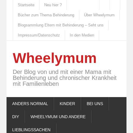
Startseite
Neu hier ?
Bücher zum Thema Behinderung
Über Wheelymum
Blogsammlung Eltern mit Behinderung – Seht uns
Impressum/Datenschutz
In den Medien
Wheelymum
Der Blog von und mit einer Mama mit
Behinderung und chronischer Krankheit
mit Familienleben
ANDERS NORMAL
KINDER
BEI UNS
DIY
WHEELYMUM UND ANDERE
LIEBLINGSSACHEN