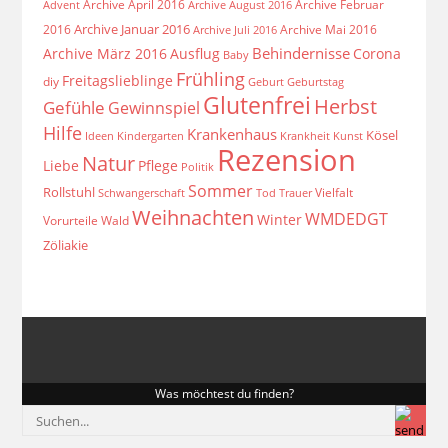
Archive April 2016
Archive Februar
Archive August 2016
Advent
Archive Januar 2016
2016
Archive Mai 2016
Archive Juli 2016
Behindernisse
Archive März 2016
Ausflug
Corona
Baby
Frühling
Freitagslieblinge
diy
Geburt
Geburtstag
Glutenfrei
Herbst
Gefühle
Gewinnspiel
Hilfe
Krankenhaus
Kösel
Ideen
Krankheit
Kindergarten
Kunst
Rezension
Natur
Liebe
Pflege
Politik
Sommer
Rollstuhl
Vielfalt
Schwangerschaft
Tod
Trauer
Weihnachten
WMDEDGT
Winter
Vorurteile
Wald
Zöliakie
Was möchtest du finden?