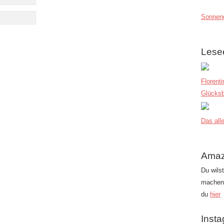
Sonnend
Lese
Florent
Glücksb
Das alle
Amaz
Du wils
machen?
du
hier
Inst