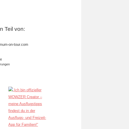
in Teil von:
mum-on-tour.com
it
erungen