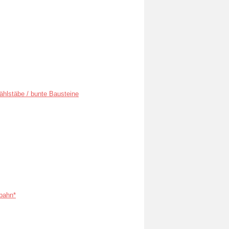
ählstäbe / bunte Bausteine
bahn*