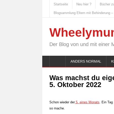
Startseite
Neu hier ?
Bücher z
Blogsammlung Eltern mit Behinderung –
Wheelymu
Der Blog von und mit einer 
ANDERS NORMAL
K
Was machst du eig
5. Oktober 2022
Schon wieder der
5. eines Monats
. Ein Tag
so mache.