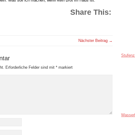
ein: Was soll ich machen, wenn kein Brot im Haus ist.
Share This:
Nächster Beitrag →
Stufenz
ntar
ht.
Erforderliche Felder sind mit
*
markiert
Wasser