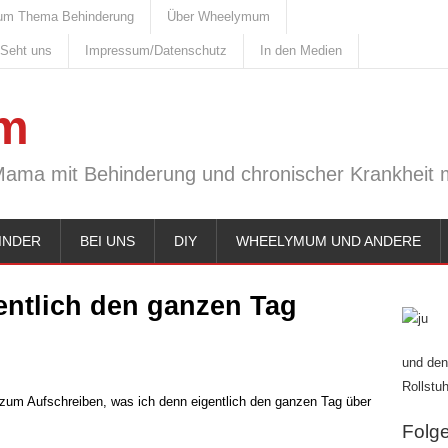
um Thema Behinderung
Über Wheelymum
 Seht uns
Impressum/Datenschutz
In den Medien
m
Mama mit Behinderung und chronischer Krankheit m
INDER
BEI UNS
DIY
WHEELYMUM UND ANDERE
entlich den ganzen Tag
und den
Rollstuh
 zum Aufschreiben, was ich denn eigentlich den ganzen Tag über
Folge 