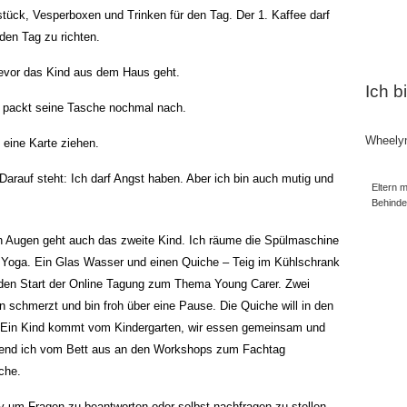
stück, Vesperboxen und Trinken für den Tag. Der 1. Kaffee darf
 den Tag zu richten.
evor das Kind aus dem Haus geht.
Ich b
er packt seine Tasche nochmal nach.
Wheely
 eine Karte ziehen.
Eltern m
Behind
n Augen geht auch das zweite Kind. Ich räume die Spülmaschine
e Yoga. Ein Glas Wasser und einen Quiche – Teig im Kühlschrank
f den Start der Online Tagung zum Thema Young Carer. Zwei
en schmerzt und bin froh über eine Pause. Die Quiche will in den
. Ein Kind kommt vom Kindergarten, wir essen gemeinsam und
hrend ich vom Bett aus an den Workshops zum Fachtag
che.
um Fragen zu beantworten oder selbst nachfragen zu stellen.