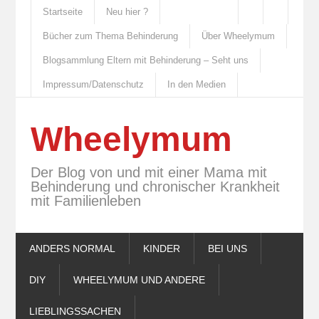
Startseite
Neu hier ?
Bücher zum Thema Behinderung
Über Wheelymum
Blogsammlung Eltern mit Behinderung – Seht uns
Impressum/Datenschutz
In den Medien
Wheelymum
Der Blog von und mit einer Mama mit
Behinderung und chronischer Krankheit
mit Familienleben
ANDERS NORMAL
KINDER
BEI UNS
DIY
WHEELYMUM UND ANDERE
LIEBLINGSSACHEN