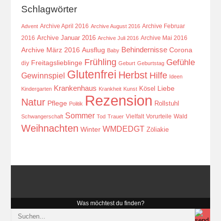
Schlagwörter
Archive April 2016
Archive Februar
Advent
Archive August 2016
Archive Januar 2016
2016
Archive Mai 2016
Archive Juli 2016
Behindernisse
Ausflug
Corona
Archive März 2016
Baby
Frühling
Gefühle
Freitagslieblinge
diy
Geburt
Geburtstag
Glutenfrei
Herbst
Hilfe
Gewinnspiel
Ideen
Krankenhaus
Kösel
Liebe
Kindergarten
Krankheit
Kunst
Rezension
Natur
Pflege
Rollstuhl
Politik
Sommer
Vielfalt
Vorurteile
Wald
Schwangerschaft
Tod
Trauer
Weihnachten
WMDEDGT
Winter
Zöliakie
Was möchtest du finden?