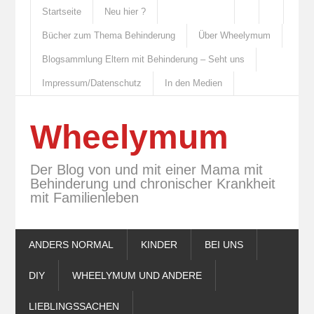
Startseite
Neu hier ?
Bücher zum Thema Behinderung
Über Wheelymum
Blogsammlung Eltern mit Behinderung – Seht uns
Impressum/Datenschutz
In den Medien
Wheelymum
Der Blog von und mit einer Mama mit
Behinderung und chronischer Krankheit
mit Familienleben
ANDERS NORMAL
KINDER
BEI UNS
DIY
WHEELYMUM UND ANDERE
LIEBLINGSSACHEN