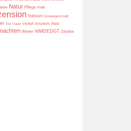
Natur
iebe
Pflege
Politik
ension
Rollstuhl
Schwangerschaft
er
Vielfalt
Vorurteile
Wald
Tod
Trauer
nachten
WMDEDGT
Winter
Zöliakie