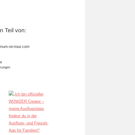
in Teil von:
mum-on-tour.com
it
erungen