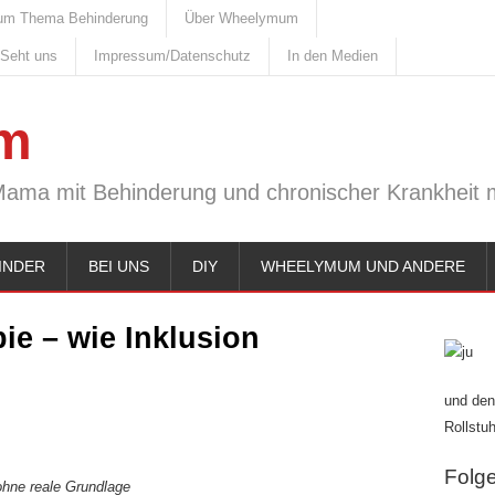
um Thema Behinderung
Über Wheelymum
 Seht uns
Impressum/Datenschutz
In den Medien
m
Mama mit Behinderung und chronischer Krankheit m
INDER
BEI UNS
DIY
WHEELYMUM UND ANDERE
ie – wie Inklusion
und den
Rollstuh
Folge 
ohne reale Grundlage