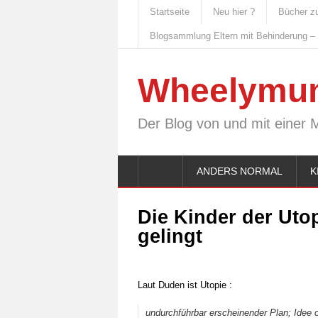
Startseite
Neu hier ?
Bücher z
Blogsammlung Eltern mit Behinderung –
Wheelymu
Der Blog von und mit einer 
ANDERS NORMAL
K
Die Kinder der Utop
gelingt
Laut Duden ist Utopie :
undurchführbar erscheinender Plan; Idee 