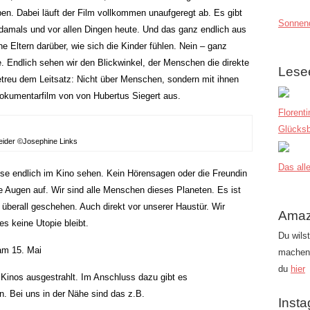
en. Dabei läuft der Film vollkommen unaufgeregt ab. Es gibt
Sonnend
damals und vor allen Dingen heute. Und das ganz endlich aus
ne Eltern darüber, wie sich die Kinder fühlen. Nein – ganz
. Endlich sehen wir den Blickwinkel, der Menschen die direkte
Lese
reu dem Leitsatz: Nicht über Menschen, sondern mit ihnen
okumentarfilm von von Hubertus Siegert aus.
Florent
Glücksb
eider ©Josephine Links
Das alle
e endlich im Kino sehen. Kein Hörensagen oder die Freundin
 Augen auf. Wir sind alle Menschen dieses Planeten. Es ist
 überall geschehen. Auch direkt vor unserer Haustür. Wir
Amaz
s keine Utopie bleibt.
Du wils
am 15. Mai
machen?
du
hier
n Kinos ausgestrahlt. Im Anschluss dazu gibt es
. Bei uns in der Nähe sind das z.B.
Inst