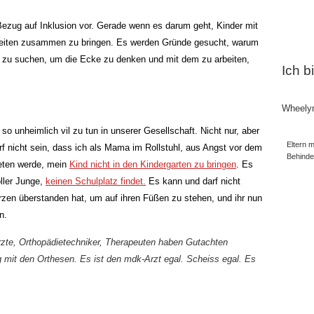
zug auf Inklusion vor. Gerade wenn es darum geht, Kinder mit
eiten zusammen zu bringen. Es werden Gründe gesucht, warum
n zu suchen, um die Ecke zu denken und mit dem zu arbeiten,
Ich b
Wheely
so unheimlich vil zu tun in unserer Gesellschaft. Nicht nur, aber
Eltern m
rf nicht sein, dass ich als Mama im Rollstuhl, aus Angst vor dem
Behind
eten werde, mein
Kind nicht in den Kindergarten zu bringen
. Es
oller Junge,
keinen Schulplatz findet.
Es kann und darf nicht
zen überstanden hat, um auf ihren Füßen zu stehen, und ihr nun
n.
zte, Orthopädietechniker, Therapeuten haben Gutachten
 mit den Orthesen. Es ist den mdk-Arzt egal. Scheiss egal. Es