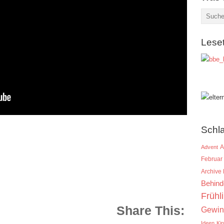
Lese
Schl
A
Advent
Februar
Archive
Behind
Frühl
Share This:
Gewin
Ideen
Ki