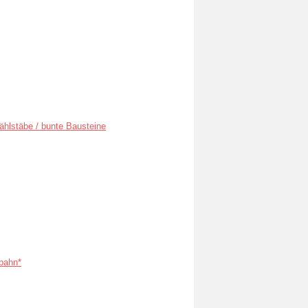
ählstäbe / bunte Bausteine
bahn*