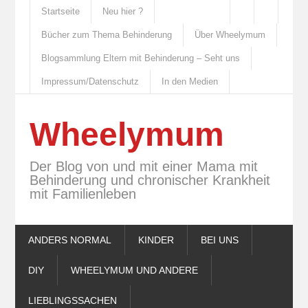
Startseite
Neu hier ?
Bücher zum Thema Behinderung
Über Wheelymum
Blogsammlung Eltern mit Behinderung – Seht uns
Impressum/Datenschutz
In den Medien
Wheelymum
Der Blog von und mit einer Mama mit
Behinderung und chronischer Krankheit
mit Familienleben
ANDERS NORMAL
KINDER
BEI UNS
DIY
WHEELYMUM UND ANDERE
LIEBLINGSSACHEN