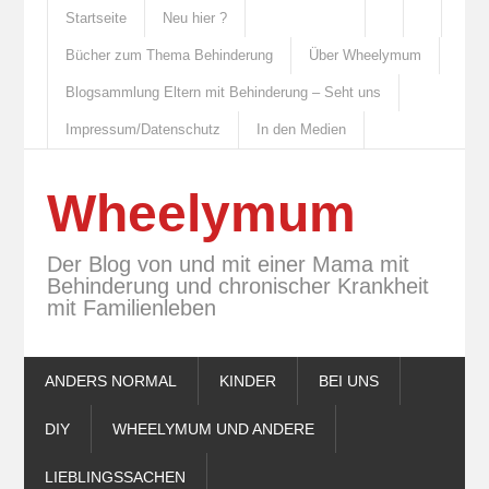
Startseite
Neu hier ?
Bücher zum Thema Behinderung
Über Wheelymum
Blogsammlung Eltern mit Behinderung – Seht uns
Impressum/Datenschutz
In den Medien
Wheelymum
Der Blog von und mit einer Mama mit
Behinderung und chronischer Krankheit
mit Familienleben
ANDERS NORMAL
KINDER
BEI UNS
DIY
WHEELYMUM UND ANDERE
LIEBLINGSSACHEN