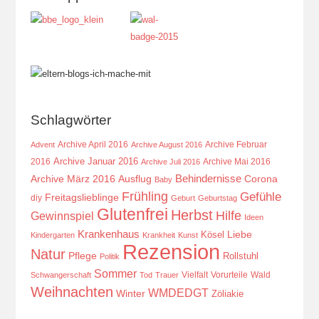
Schlagwörter
Archive April 2016
Archive Februar
Advent
Archive August 2016
Archive Januar 2016
2016
Archive Mai 2016
Archive Juli 2016
Behindernisse
Ausflug
Corona
Archive März 2016
Baby
Frühling
Gefühle
Freitagslieblinge
diy
Geburt
Geburtstag
Glutenfrei
Herbst
Hilfe
Gewinnspiel
Ideen
Krankenhaus
Kösel
Liebe
Kindergarten
Krankheit
Kunst
Rezension
Natur
Pflege
Rollstuhl
Politik
Sommer
Vielfalt
Vorurteile
Wald
Schwangerschaft
Tod
Trauer
Weihnachten
WMDEDGT
Winter
Zöliakie