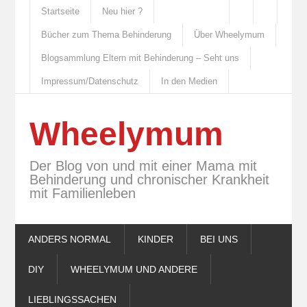
Startseite
Neu hier ?
Bücher zum Thema Behinderung
Über Wheelymum
Blogsammlung Eltern mit Behinderung – Seht uns
Impressum/Datenschutz
In den Medien
Wheelymum
Der Blog von und mit einer Mama mit
Behinderung und chronischer Krankheit
mit Familienleben
ANDERS NORMAL
KINDER
BEI UNS
DIY
WHEELYMUM UND ANDERE
LIEBLINGSSACHEN