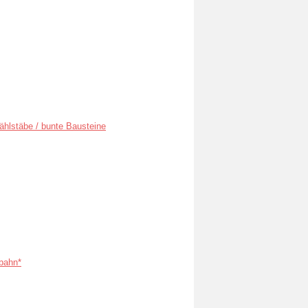
ählstäbe / bunte Bausteine
bahn*