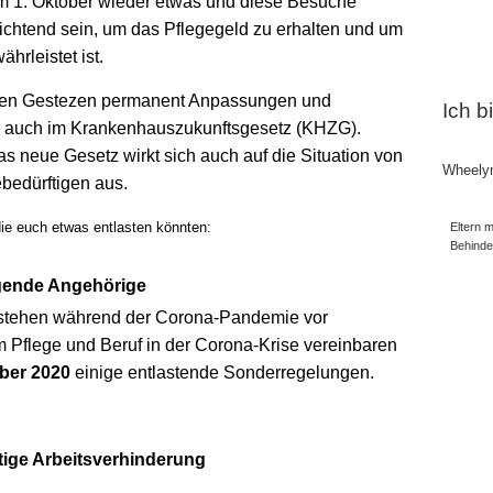
um 1. Oktober wieder etwas und diese Besuche
lichtend sein, um das Pflegegeld zu erhalten und um
hrleistet ist.
ren Gestezen permanent Anpassungen und
Ich b
 auch im Krankenhauszukunftsgesetz (KHZG).
Das neue Gesetz wirkt sich auch auf die Situation von
Wheely
bedürftigen aus.
 die euch etwas entlasten könnten:
Eltern m
Behind
legende Angehörige
 stehen während der Corona-Pandemie vor
Pflege und Beruf in der Corona-Krise vereinbaren
ber 2020
einige entlastende Sonderregelungen.
ige Arbeitsverhinderung