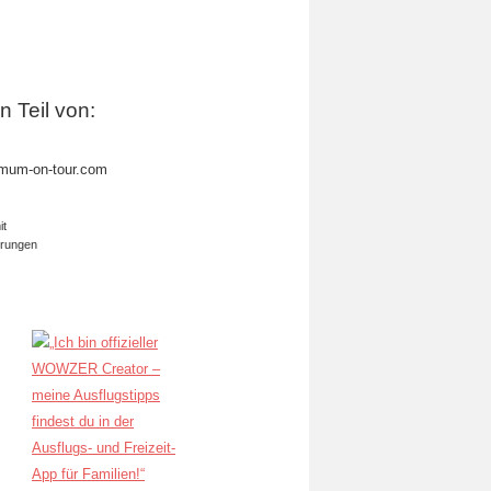
in Teil von:
mum-on-tour.com
it
erungen