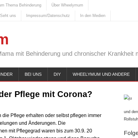
um Thema Behinderung
Über Wheelymum
 Seht uns
Impressum/Datenschutz
In den Medien
m
Mama mit Behinderung und chronischer Krankheit m
INDER
BEI UNS
DIY
WHEELYMUM UND ANDERE
 der Pflege mit Corona?
und den
die Pflege erhalten oder selbst pflegen immer
Rollstuh
elungen und Änderungen. Die
en mit Pflegegrad waren bis zum 30.9. 20
Folge 