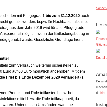
Sonnend
sicherten mit Pflegegrad 1
bis zum 31.12.2020
auch
cht genutzt werden, bspw. für Nachbarschaftshilfe.
Lese
betrag aus dem Jahr 2019 wird für alle Pflegegrade
 Ansparen ist möglich, wenn der Entlastungsbetrag in
Florent
ändig genutzt wurde. Gesetzliche Grundlage hierfür
Glücksb
Das alle
ittel
tteln zum Verbrauch weiterhin sicherstellen zu
0 Euro auf 60 Euro monatlich angehoben. Mit dem
Amaz
 die
Frist bis Ende Dezember 2020 verlängert
(s.
Du wils
machen?
enen Produkt- und Rohstoffkosten bspw. bei
du
hier
fektionsmittel bzw. die Rohstoffknappheit, da
Inst
ar waren. Unter diesen Umständen war eine