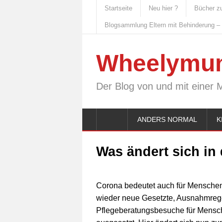
Startseite
Neu hier ?
Bücher z
Blogsammlung Eltern mit Behinderung –
Wheelymu
Der Blog von und mit einer 
ANDERS NORMAL
K
Was ändert sich in
Corona bedeutet auch für Menschen 
wieder neue Gesetzte, Ausnahmreg
Pflegeberatungsbesuche für Mensch