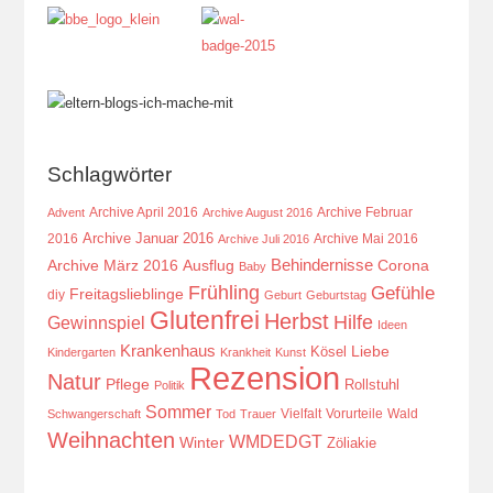
Schlagwörter
Archive April 2016
Archive Februar
Advent
Archive August 2016
Archive Januar 2016
2016
Archive Mai 2016
Archive Juli 2016
Behindernisse
Ausflug
Corona
Archive März 2016
Baby
Frühling
Gefühle
Freitagslieblinge
diy
Geburt
Geburtstag
Glutenfrei
Herbst
Hilfe
Gewinnspiel
Ideen
Krankenhaus
Kösel
Liebe
Kindergarten
Krankheit
Kunst
Rezension
Natur
Pflege
Rollstuhl
Politik
Sommer
Vielfalt
Vorurteile
Wald
Schwangerschaft
Tod
Trauer
Weihnachten
WMDEDGT
Winter
Zöliakie