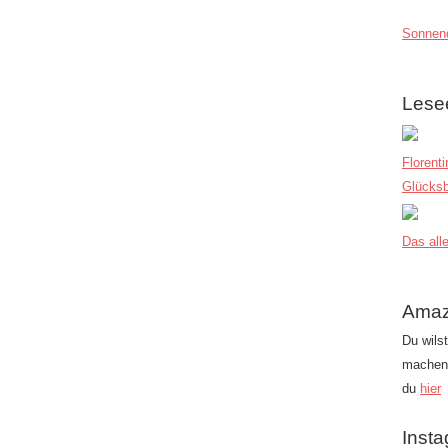
Sonnend
Lese
Florent
Glücksb
Das alle
Amaz
Du wils
machen?
du
hier
Inst