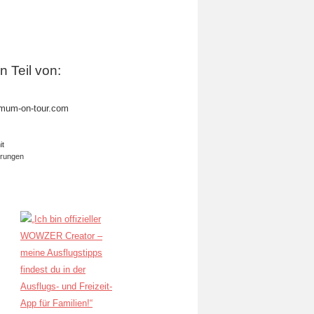
in Teil von:
mum-on-tour.com
it
erungen