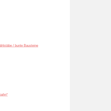
ählstäbe / bunte Bausteine
bahn*