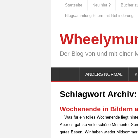
Startseite
Neu hier ?
Bücher z
Blogsammlung Eltern mit Behinderung –
Wheelymu
Der Blog von und mit einer 
ANDERS NORMAL
K
Schlagwort Archiv
Wochenende in Bildern 
Was für ein tolles Wochenende liegt hinte
Aber es gab so viele schöne Momente, Sonn
gutes Essen. Wir haben wieder Midsommer g