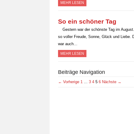
MEHR LESEN
So ein schöner Tag
Gestern war der schönste Tag im August. 
so voller Freude, Sonne, Glück und Liebe. Di
war auch…
MEHR LESEN
Beiträge Navigation
← Vorherige
1
…
3
4
5
6
Nächste →