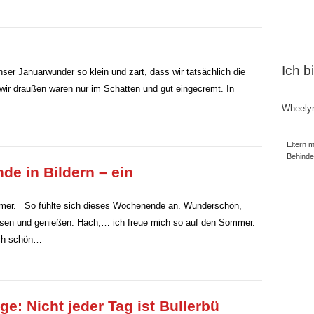
Ich b
er Januarwunder so klein und zart, dass wir tatsächlich die
wir draußen waren nur im Schatten und gut eingecremt. In
Wheely
Eltern m
Behind
e in Bildern – ein
mmer. So fühlte sich dieses Wochenende an. Wunderschön,
 Essen und genießen. Hach,… ich freue mich so auf den Sommer.
ich schön…
e: Nicht jeder Tag ist Bullerbü