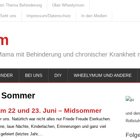
um Thema Behinderung
Über Wheelymum
 Seht uns
Impressum/Datenschutz
In den Medien
m
Mama mit Behinderung und chronischer Krankheit m
INDER
BEI UNS
DIY
WHEELYMUM UND ANDERE
:
Sommer
am 22 und 23. Juni – Midsommer
und den
r uns. Natürlich war nicht alles nur Friede Freude Eierkuchen.
Rollstuh
e, laue Nächte, Kinderlachen, Erinnerungen und ganz viel
efeiert (letztes Jahr,…
Folge 