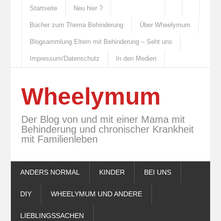
Startseite
Neu hier ?
Bücher zum Thema Behinderung
Über Wheelymum
Blogsammlung Eltern mit Behinderung – Seht uns
Impressum/Datenschutz
In den Medien
Wheelymum
Der Blog von und mit einer Mama mit
Behinderung und chronischer Krankheit
mit Familienleben
ANDERS NORMAL
KINDER
BEI UNS
DIY
WHEELYMUM UND ANDERE
LIEBLINGSSACHEN