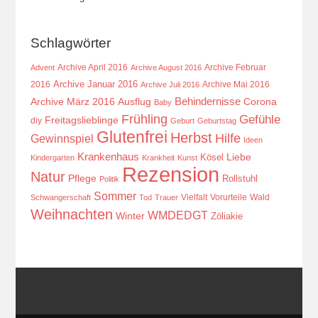
Schlagwörter
Archive April 2016
Archive Februar
Advent
Archive August 2016
Archive Januar 2016
2016
Archive Mai 2016
Archive Juli 2016
Behindernisse
Ausflug
Corona
Archive März 2016
Baby
Frühling
Gefühle
Freitagslieblinge
diy
Geburt
Geburtstag
Glutenfrei
Herbst
Hilfe
Gewinnspiel
Ideen
Krankenhaus
Kösel
Liebe
Kindergarten
Krankheit
Kunst
Rezension
Natur
Pflege
Rollstuhl
Politik
Sommer
Vielfalt
Vorurteile
Wald
Schwangerschaft
Tod
Trauer
Weihnachten
WMDEDGT
Winter
Zöliakie