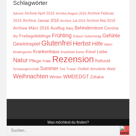
Schlagwörter
Archive April 2016
Archive Februar
Advent
Archive August 2016
Archive Januar 2016
2016
Archive Mai 2016
Archive Juli 2016
Behindernisse
Ausflug
Corona
Archive März 2016
Baby
Frühling
Gefühle
Freitagslieblinge
diy
Geburt
Geburtstag
Glutenfrei
Herbst
Hilfe
Gewinnspiel
Ideen
Krankenhaus
Kösel
Liebe
Kindergarten
Krankheit
Kunst
Rezension
Natur
Pflege
Rollstuhl
Politik
Sommer
Vielfalt
Vorurteile
Wald
Schwangerschaft
Tod
Trauer
Weihnachten
WMDEDGT
Winter
Zöliakie
Was möchtest du finden?