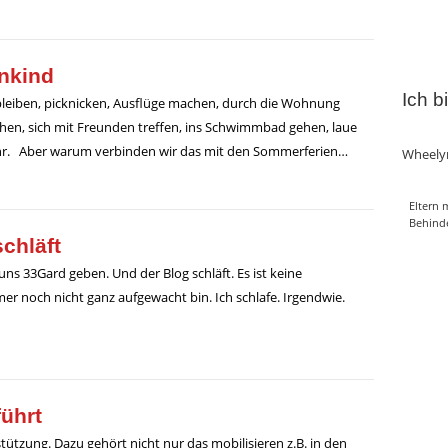
enkind
Ich b
bleiben, picknicken, Ausflüge machen, durch die Wohnung
achen, sich mit Freunden treffen, ins Schwimmbad gehen, laue
hr. Aber warum verbinden wir das mit den Sommerferien…
Wheely
Eltern 
Behind
schläft
i uns 33Gard geben. Und der Blog schläft. Es ist keine
mer noch nicht ganz aufgewacht bin. Ich schlafe. Irgendwie.
ührt
stützung. Dazu gehört nicht nur das mobilisieren z.B. in den