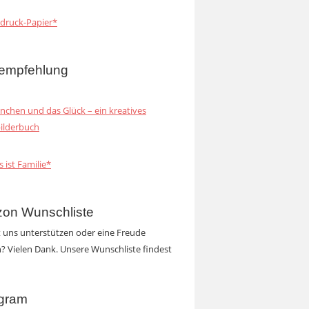
druck-Papier*
empfehlung
inchen und das Glück – ein kreatives
ilderbuch
s ist Familie*
on Wunschliste
t uns unterstützen oder eine Freude
 Vielen Dank. Unsere Wunschliste findest
agram