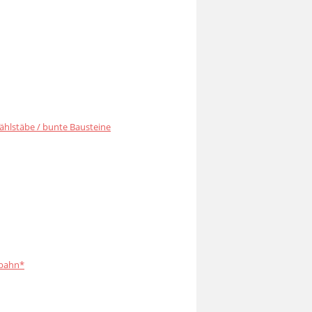
ählstäbe / bunte Bausteine
bahn*