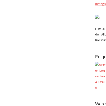
Instag
Hier s
den All
Rollstuh
Folge
Was 