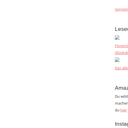
Sonnen
Lese
Florent
Glücksb
Das alle
Amaz
Du wils
machen?
du
hier
Inst