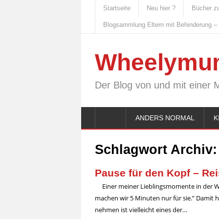
Startseite
Neu hier ?
Bücher z
Blogsammlung Eltern mit Behinderung –
Wheelymu
Der Blog von und mit einer 
ANDERS NORMAL
K
Schlagwort Archiv
Pause für den Kopf – Re
Einer meiner Lieblingsmomente in der Wo
machen wir 5 Minuten nur für sie.” Damit h
nehmen ist vielleicht eines der…