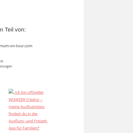
in Teil von:
mum-on-tour.com
mit
erungen