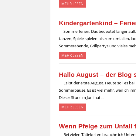
MEHR LESEN
Kindergartenkind – Feri
Sommerferien. Das bedeutet länger auf
tanzen, Spiele spielen bis zum umfallen, l
Sommerabende, Grillpartys und vieles me
MEHR LESEN
Hallo August – der Blog 
Es ist der erste August. Heute soll es be
Sommerpause. Es ist viel mehr, weil ich im
Dieser Sturz im Juni hat…
MEHR LESEN
Wenn Pfelge zum Unfall f
Bei vielen Tätigkeiten brauche ich Unter