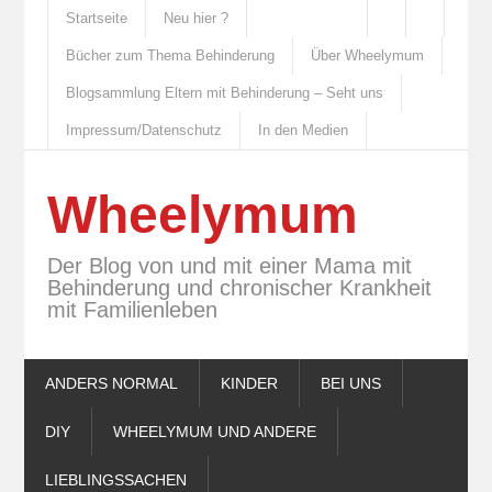
Startseite
Neu hier ?
Bücher zum Thema Behinderung
Über Wheelymum
Blogsammlung Eltern mit Behinderung – Seht uns
Impressum/Datenschutz
In den Medien
Wheelymum
Der Blog von und mit einer Mama mit
Behinderung und chronischer Krankheit
mit Familienleben
ANDERS NORMAL
KINDER
BEI UNS
DIY
WHEELYMUM UND ANDERE
LIEBLINGSSACHEN