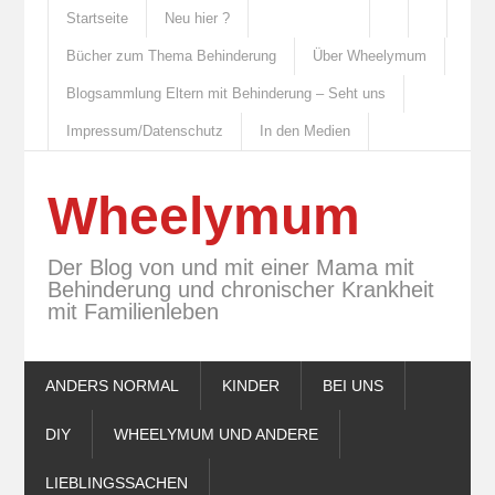
Startseite
Neu hier ?
Bücher zum Thema Behinderung
Über Wheelymum
Blogsammlung Eltern mit Behinderung – Seht uns
Impressum/Datenschutz
In den Medien
Wheelymum
Der Blog von und mit einer Mama mit
Behinderung und chronischer Krankheit
mit Familienleben
ANDERS NORMAL
KINDER
BEI UNS
DIY
WHEELYMUM UND ANDERE
LIEBLINGSSACHEN