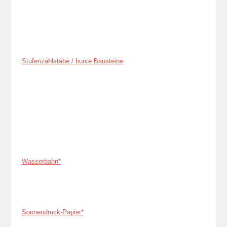
Stufenzählstäbe / bunte Bausteine
Wasserbahn*
Sonnendruck-Papier*