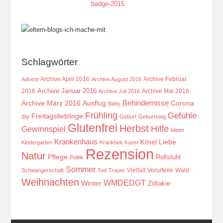
Schlagwörter
Archive April 2016
Archive Februar
Advent
Archive August 2016
Archive Januar 2016
2016
Archive Mai 2016
Archive Juli 2016
Behindernisse
Ausflug
Corona
Archive März 2016
Baby
Frühling
Gefühle
Freitagslieblinge
diy
Geburt
Geburtstag
Glutenfrei
Herbst
Hilfe
Gewinnspiel
Ideen
Krankenhaus
Kösel
Liebe
Kindergarten
Krankheit
Kunst
Rezension
Natur
Pflege
Rollstuhl
Politik
Sommer
Vielfalt
Vorurteile
Wald
Schwangerschaft
Tod
Trauer
Weihnachten
WMDEDGT
Winter
Zöliakie