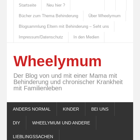
Startseite
Neu hier ?
Bücher zum Thema Behinderung
Über Wheelymum
Blogsammlung Eltern mit Behinderung – Seht uns
Impressum/Datenschutz
In den Medien
Wheelymum
Der Blog von und mit einer Mama mit
Behinderung und chronischer Krankheit
mit Familienleben
ANDERS NORMAL
KINDER
BEI UNS
DIY
WHEELYMUM UND ANDERE
LIEBLINGSSACHEN