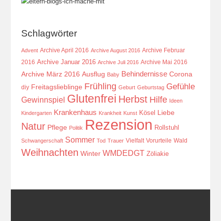
Schlagwörter
Archive April 2016
Archive Februar
Advent
Archive August 2016
Archive Januar 2016
2016
Archive Mai 2016
Archive Juli 2016
Behindernisse
Ausflug
Corona
Archive März 2016
Baby
Frühling
Gefühle
Freitagslieblinge
diy
Geburt
Geburtstag
Glutenfrei
Herbst
Hilfe
Gewinnspiel
Ideen
Krankenhaus
Kösel
Liebe
Kindergarten
Krankheit
Kunst
Rezension
Natur
Pflege
Rollstuhl
Politik
Sommer
Vielfalt
Vorurteile
Wald
Schwangerschaft
Tod
Trauer
Weihnachten
WMDEDGT
Winter
Zöliakie