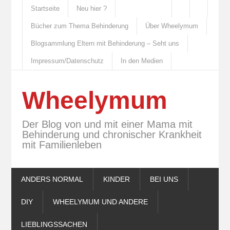
Startseite
Neu hier ?
Bücher zum Thema Behinderung
Über Wheelymum
Blogsammlung Eltern mit Behinderung – Seht uns
Impressum/Datenschutz
In den Medien
Wheelymum
Der Blog von und mit einer Mama mit
Behinderung und chronischer Krankheit
mit Familienleben
ANDERS NORMAL
KINDER
BEI UNS
DIY
WHEELYMUM UND ANDERE
LIEBLINGSSACHEN