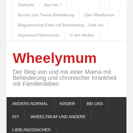
Startseite
Neu hier ?
Bücher zum Thema Behinderung
Über Wheelymum
Blogsammlung Eltern mit Behinderung – Seht uns
Impressum/Datenschutz
In den Medien
Wheelymum
Der Blog von und mit einer Mama mit
Behinderung und chronischer Krankheit
mit Familienleben
ANDERS NORMAL
KINDER
BEI UNS
DIY
WHEELYMUM UND ANDERE
LIEBLINGSSACHEN