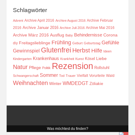
Schlagwörter
Archive April 2016
Archive Februar
Advent
Archive August 2016
Archive Januar 2016
2016
Archive Mai 2016
Archive Juli 2016
Behindernisse
Ausflug
Corona
Archive März 2016
Baby
Frühling
Gefühle
Freitagslieblinge
diy
Geburt
Geburtstag
Glutenfrei
Herbst
Hilfe
Gewinnspiel
Ideen
Krankenhaus
Kösel
Liebe
Kindergarten
Krankheit
Kunst
Rezension
Natur
Pflege
Rollstuhl
Politik
Sommer
Vielfalt
Vorurteile
Wald
Schwangerschaft
Tod
Trauer
Weihnachten
WMDEDGT
Winter
Zöliakie
Was möchtest du finden?