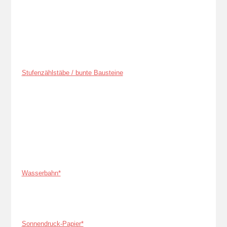
Stufenzählstäbe / bunte Bausteine
Wasserbahn*
Sonnendruck-Papier*