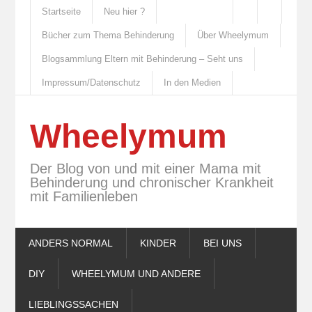
Startseite
Neu hier ?
Bücher zum Thema Behinderung
Über Wheelymum
Blogsammlung Eltern mit Behinderung – Seht uns
Impressum/Datenschutz
In den Medien
Wheelymum
Der Blog von und mit einer Mama mit
Behinderung und chronischer Krankheit
mit Familienleben
ANDERS NORMAL
KINDER
BEI UNS
DIY
WHEELYMUM UND ANDERE
LIEBLINGSSACHEN