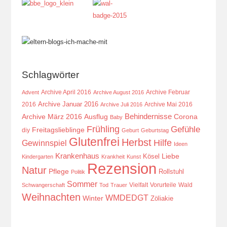
Schlagwörter
Archive April 2016
Archive Februar
Advent
Archive August 2016
Archive Januar 2016
2016
Archive Mai 2016
Archive Juli 2016
Behindernisse
Ausflug
Corona
Archive März 2016
Baby
Frühling
Gefühle
Freitagslieblinge
diy
Geburt
Geburtstag
Glutenfrei
Herbst
Hilfe
Gewinnspiel
Ideen
Krankenhaus
Kösel
Liebe
Kindergarten
Krankheit
Kunst
Rezension
Natur
Pflege
Rollstuhl
Politik
Sommer
Vielfalt
Vorurteile
Wald
Schwangerschaft
Tod
Trauer
Weihnachten
WMDEDGT
Winter
Zöliakie