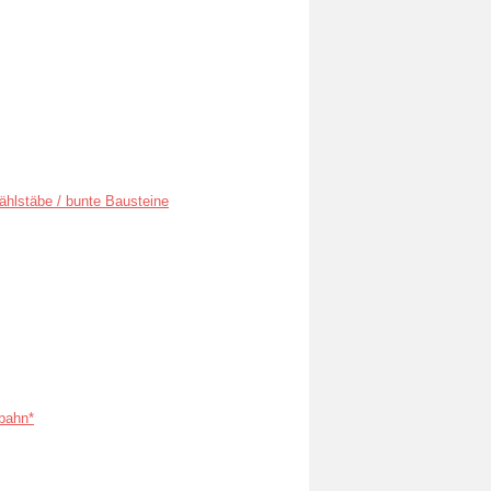
ählstäbe / bunte Bausteine
bahn*