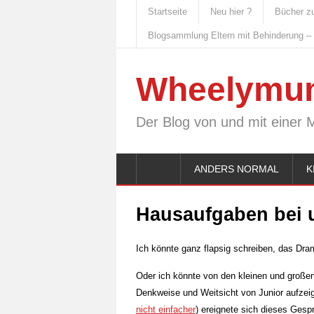
Startseite
Neu hier ?
Bücher z
Blogsammlung Eltern mit Behinderung –
Wheelymu
Der Blog von und mit einer 
ANDERS NORMAL
K
Hausaufgaben bei 
Ich könnte ganz flapsig schreiben, das Dra
Oder ich könnte von den kleinen und großen
Denkweise und Weitsicht von Junior aufzeig
nicht einfacher
) ereignete sich dieses Gesp