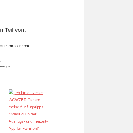
in Teil von:
mum-on-tour.com
it
erungen