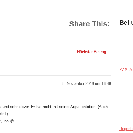
Bei 
Share This:
Nächster Beitrag →
KAPLA-
8. November 2019 um 18:49
l und sehr clever. Er hat recht mit seiner Argumentation. (Auch
ird.)
, Ina 🙂
Regenb