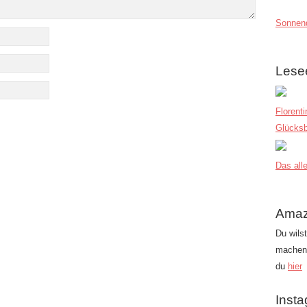
Sonnend
Lese
Florent
Glücksb
Das alle
Amaz
Du wils
machen?
du
hier
Inst