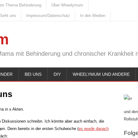
um Thema Behinderung
Über Wheelymum
 Seht uns
Impressum/Datenschutz
In den Medien
m
Mama mit Behinderung und chronischer Krankheit m
INDER
BEI UNS
DIY
WHEELYMUM UND ANDERE
uns
ma in x Akten.
und den
Rollstuh
 Diskussionen schreibn. Ich könnte aber auch einfach, die
en. Denn bereits in der ersten Schulwoche (
es wurde danach
Folge 
räch: