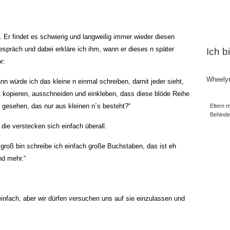
. Er findet es schwierig und langweilig immer wieder diesen
spräch und dabei erkläre ich ihm, wann er dieses n später
Ich b
r:
Wheely
ann würde ich das kleine n einmal schreiben, damit jeder sieht,
t kopieren, ausschneiden und einkleben, dass diese blöde Reihe
t gesehen, das nur aus kleinen n´s besteht?“
Eltern m
Behind
 die verstecken sich einfach überall.
 groß bin schreibe ich einfach große Buchstaben, das ist eh
nd mehr.“
 einfach, aber wir dürfen versuchen uns auf sie einzulassen und