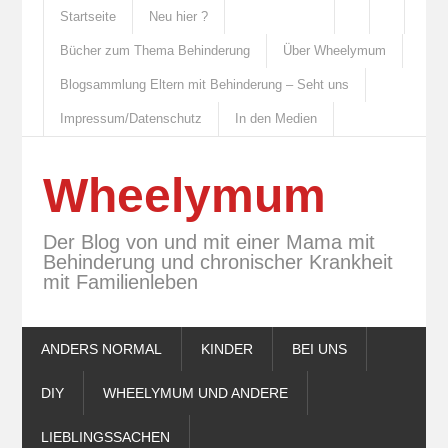
Startseite
Neu hier ?
Bücher zum Thema Behinderung
Über Wheelymum
Blogsammlung Eltern mit Behinderung – Seht uns
Impressum/Datenschutz
In den Medien
Wheelymum
Der Blog von und mit einer Mama mit
Behinderung und chronischer Krankheit
mit Familienleben
ANDERS NORMAL
KINDER
BEI UNS
DIY
WHEELYMUM UND ANDERE
LIEBLINGSSACHEN