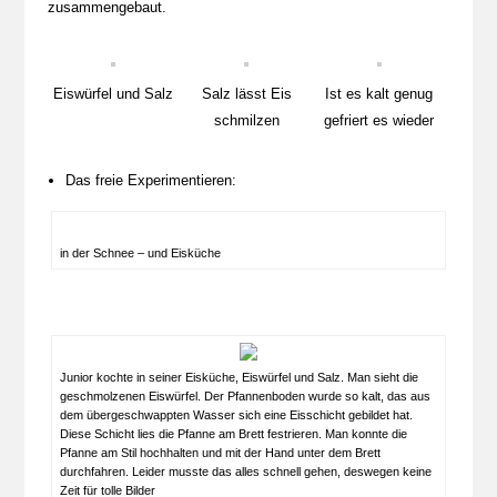
zusammengebaut.
Eiswürfel und Salz
Salz lässt Eis
Ist es kalt genug
schmilzen
gefriert es wieder
Das freie Experimentieren:
in der Schnee – und Eisküche
Junior kochte in seiner Eisküche, Eiswürfel und Salz. Man sieht die
geschmolzenen Eiswürfel. Der Pfannenboden wurde so kalt, das aus
dem übergeschwappten Wasser sich eine Eisschicht gebildet hat.
Diese Schicht lies die Pfanne am Brett festrieren. Man konnte die
Pfanne am Stil hochhalten und mit der Hand unter dem Brett
durchfahren. Leider musste das alles schnell gehen, deswegen keine
Zeit für tolle Bilder