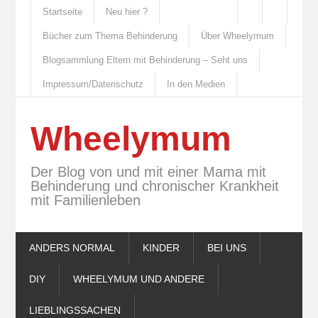
Startseite
Neu hier ?
Bücher zum Thema Behinderung
Über Wheelymum
Blogsammlung Eltern mit Behinderung – Seht uns
Impressum/Datenschutz
In den Medien
Wheelymum
Der Blog von und mit einer Mama mit
Behinderung und chronischer Krankheit
mit Familienleben
ANDERS NORMAL
KINDER
BEI UNS
DIY
WHEELYMUM UND ANDERE
LIEBLINGSSACHEN