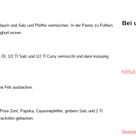
Bei 
blauch und Salz und Pfeffer vermischen. In der Pannz zu Puffern
ghurt essen.
n Öl, 1/2 Tl Salz und 1/2 Tl Curry vermischt und dann kunsprig
KAPLA-
ne Fett ausbacken.
Prise Zimt, Paprika, Cayennepfeffer, grobem Salz und 1 Tl
Backofen gebacken.
Regenb