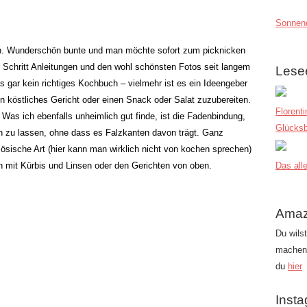
Sonnend
ten. Wunderschön bunte und man möchte sofort zum picknicken
r Schritt Anleitungen und den wohl schönsten Fotos seit langem
Lese
s gar kein richtiges Kochbuch – vielmehr ist es ein Ideengeber
n köstliches Gericht oder einen Snack oder Salat zuzubereiten.
Florent
 Was ich ebenfalls unheimlich gut finde, ist die Fadenbindung,
Glücksb
n zu lassen, ohne dass es Falzkanten davon trägt. Ganz
ösische Art (hier kann man wirklich nicht von kochen sprechen)
rn mit Kürbis und Linsen oder den Gerichten von oben.
Das alle
Amaz
Du wils
machen?
du
hier
Inst