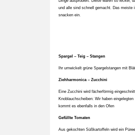
Dinge ausprobiert. Diese waren so lecker, d
und alle sind schnell gemacht. Das meiste i
snacken ein.
Spargel – Teig – Stangen
Ihr umwickelt grüne Spargelstangen mit Blät
Ziehharmonica – Zucchini
Eine Zucchini wird fächerförmig eingeschni
Knoblauchscheiben: Wir haben eingelegten
kommt es ebenfalls in den Ofen
Gefüllte Tomaten
Aus gekochten Süßkartoffeln wird ein Püree