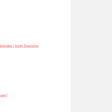
ählstäbe / bunte Bausteine
bahn*