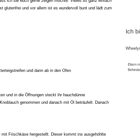
ass ich sie euch gerne zeigen möchte: Vieles ist ganz einfach
st glutenfrei und vor allem ist es wundervoll bunt und lädt zum
Ich b
Wheely
Eltern m
Behind
terteigstreifen und dann ab in den Ofen
tten und in die Öffnungen steckt ihr hauchdünne
 Knoblauch genommen und danach mit Öl beträufelt. Danach
 mit Frischkäse hergestellt. Dieser kommt ins ausgehöhlte