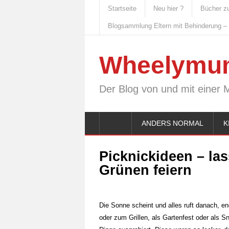
Startseite
Neu hier ?
Bücher z
Blogsammlung Eltern mit Behinderung –
Wheelymu
Der Blog von und mit einer 
ANDERS NORMAL
K
Picknickideen – las
Grünen feiern
Die Sonne scheint und alles ruft danach, e
oder zum Grillen, als Gartenfest oder als 