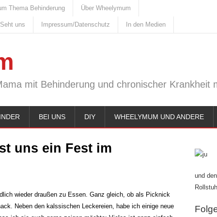
um Thema Behinderung
Über Wheelymum
 Seht uns
Impressum/Datenschutz
In den Medien
m
Mama mit Behinderung und chronischer Krankheit m
INDER
BEI UNS
DIY
WHEELYMUM UND ANDERE
st uns ein Fest im
und den
Rollstuh
ndlich wieder draußen zu Essen. Ganz gleich, ob als Picknick
Snack. Neben den kalssischen Leckereien, habe ich einige neue
Folge 