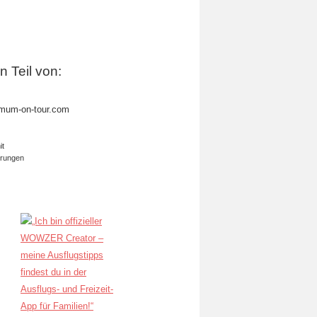
in Teil von:
mum-on-tour.com
it
erungen