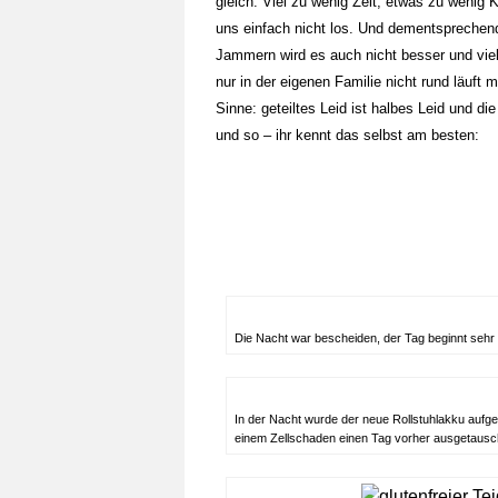
gleich: Viel zu wenig Zeit, etwas zu wenig 
uns einfach nicht los. Und dementsprechen
Jammern wird es auch nicht besser und viel
nur in der eigenen Familie nicht rund läu
Sinne: geteiltes Leid ist halbes Leid und di
und so – ihr kennt das selbst am besten:
Die Nacht war bescheiden, der Tag beginnt sehr 
In der Nacht wurde der neue Rollstuhlakku aufgela
einem Zellschaden einen Tag vorher ausgetausc