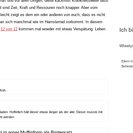
Kraft und vor allen Dingen, diese kackmist Krankheitswelle lässt
d sind Zeit, Kraft und Ressouren noch knapper. Aber vom
leicht zeigt es dem ein oder anderen von euch, dass es nicht
ft man sich manchmal wie im Hamsterrad vorkommt. In diesem
e
12 von 12
kommen mal woeder mit etwas Verspätung. Leben
Ich b
Wheely
Eltern m
Behind
früh.
den. Hoffetlich hält dieser etwas länger als der alte. Dieser musste mit
ht werden.