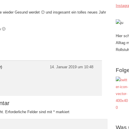
Instagr
le wieder Gesund werdet 🙂 und insgesamt ein tolles neues Jahr
n 🙂
Hier sc
Alltag 
Rollstuh
r)
14. Januar 2019 um 10:48
Folge
ntar
ht.
Erforderliche Felder sind mit
*
markiert
Was 