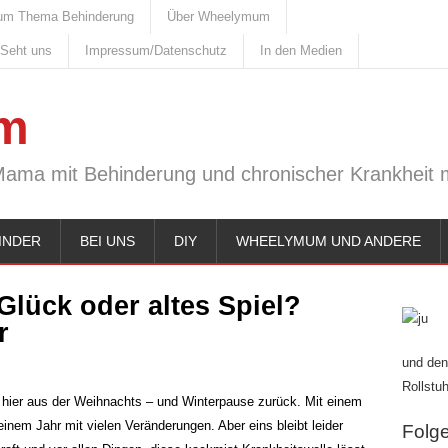
um Thema Behinderung
Über Wheelymum
 Seht uns
Impressum/Datenschutz
In den Medien
m
Mama mit Behinderung und chronischer Krankheit m
INDER
BEI UNS
DIY
WHEELYMUM UND ANDERE
Glück oder altes Spiel?
r
und den
Rollstuh
 hier aus der Weihnachts – und Winterpause zurück. Mit einem
einem Jahr mit vielen Veränderungen. Aber eins bleibt leider
Folge 