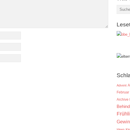
Lese
Schl
A
Advent
Februar
Archive
Behind
Frühl
Gewin
Ideen
Ki