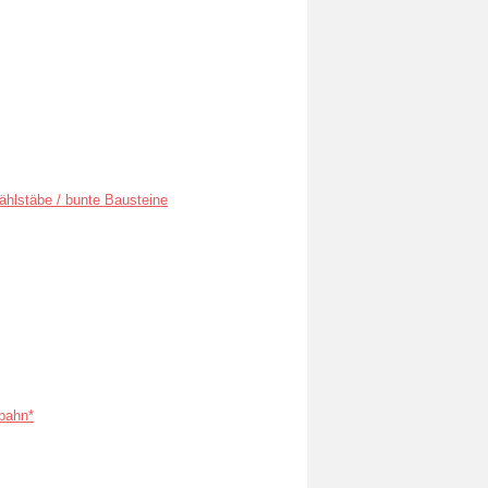
ählstäbe / bunte Bausteine
bahn*