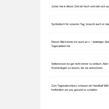
Junior hat in dieser Zeit ein hoch und tobt sich au
Symbolisch für unseren Tag, braucht auch er da
Dieses Bild könnte ich auch an x – beliebiger S
Tagesablauf mit.
Selberessen ist gar nicht immer so einfach. Aber
Krümel liegen zu lassen, bis sie antrocknen.
Zum Tagesabschluss schauen wir Handball WM un
Hoffentlich um uns gesund zu schlafen.