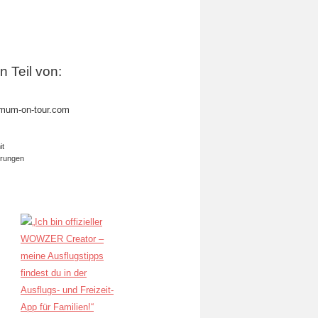
in Teil von:
mum-on-tour.com
it
erungen