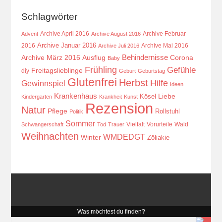
Schlagwörter
Archive April 2016
Archive Februar
Advent
Archive August 2016
Archive Januar 2016
2016
Archive Mai 2016
Archive Juli 2016
Behindernisse
Ausflug
Corona
Archive März 2016
Baby
Frühling
Gefühle
Freitagslieblinge
diy
Geburt
Geburtstag
Glutenfrei
Herbst
Hilfe
Gewinnspiel
Ideen
Krankenhaus
Kösel
Liebe
Kindergarten
Krankheit
Kunst
Rezension
Natur
Pflege
Rollstuhl
Politik
Sommer
Vielfalt
Vorurteile
Wald
Schwangerschaft
Tod
Trauer
Weihnachten
WMDEDGT
Winter
Zöliakie
Was möchtest du finden?