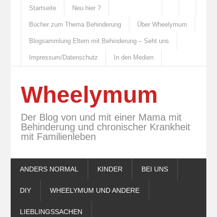
Startseite
Neu hier ?
Bücher zum Thema Behinderung
Über Wheelymum
Blogsammlung Eltern mit Behinderung – Seht uns
Impressum/Datenschutz
In den Medien
Wheelymum
Der Blog von und mit einer Mama mit
Behinderung und chronischer Krankheit
mit Familienleben
ANDERS NORMAL
KINDER
BEI UNS
DIY
WHEELYMUM UND ANDERE
LIEBLINGSSACHEN