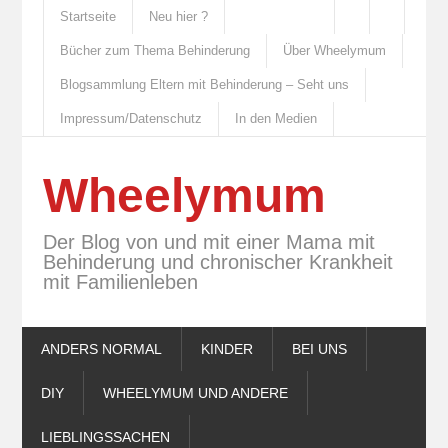
Startseite
Neu hier ?
Bücher zum Thema Behinderung
Über Wheelymum
Blogsammlung Eltern mit Behinderung – Seht uns
Impressum/Datenschutz
In den Medien
Wheelymum
Der Blog von und mit einer Mama mit
Behinderung und chronischer Krankheit
mit Familienleben
ANDERS NORMAL
KINDER
BEI UNS
DIY
WHEELYMUM UND ANDERE
LIEBLINGSSACHEN