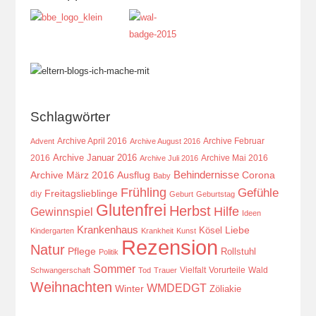
Schlagwörter
Archive April 2016
Archive Februar
Advent
Archive August 2016
Archive Januar 2016
2016
Archive Mai 2016
Archive Juli 2016
Behindernisse
Ausflug
Corona
Archive März 2016
Baby
Frühling
Gefühle
Freitagslieblinge
diy
Geburt
Geburtstag
Glutenfrei
Herbst
Hilfe
Gewinnspiel
Ideen
Krankenhaus
Kösel
Liebe
Kindergarten
Krankheit
Kunst
Rezension
Natur
Pflege
Rollstuhl
Politik
Sommer
Vielfalt
Vorurteile
Wald
Schwangerschaft
Tod
Trauer
Weihnachten
WMDEDGT
Winter
Zöliakie