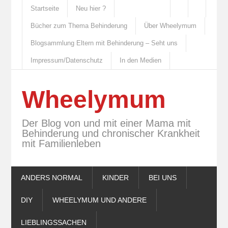
Startseite
Neu hier ?
Bücher zum Thema Behinderung
Über Wheelymum
Blogsammlung Eltern mit Behinderung – Seht uns
Impressum/Datenschutz
In den Medien
Wheelymum
Der Blog von und mit einer Mama mit
Behinderung und chronischer Krankheit
mit Familienleben
ANDERS NORMAL
KINDER
BEI UNS
DIY
WHEELYMUM UND ANDERE
LIEBLINGSSACHEN