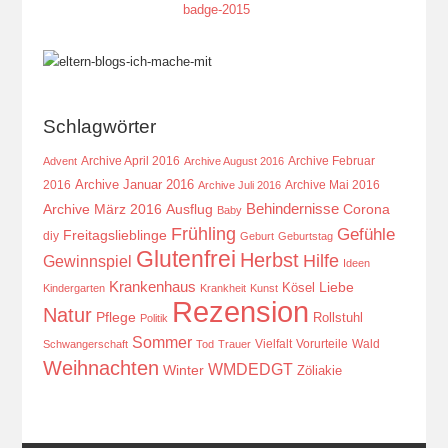
Schlagwörter
Archive April 2016
Archive Februar
Advent
Archive August 2016
Archive Januar 2016
2016
Archive Mai 2016
Archive Juli 2016
Behindernisse
Ausflug
Corona
Archive März 2016
Baby
Frühling
Gefühle
Freitagslieblinge
diy
Geburt
Geburtstag
Glutenfrei
Herbst
Hilfe
Gewinnspiel
Ideen
Krankenhaus
Kösel
Liebe
Kindergarten
Krankheit
Kunst
Rezension
Natur
Pflege
Rollstuhl
Politik
Sommer
Vielfalt
Vorurteile
Wald
Schwangerschaft
Tod
Trauer
Weihnachten
WMDEDGT
Winter
Zöliakie