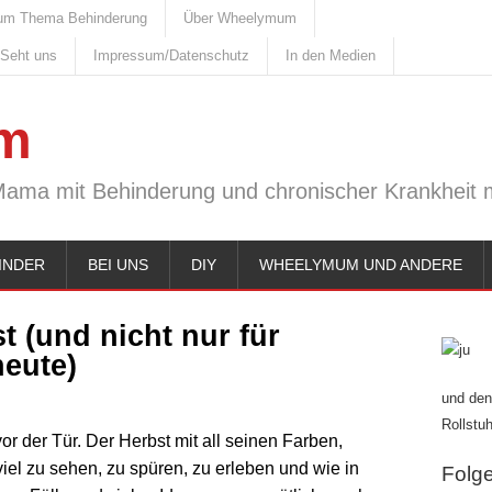
um Thema Behinderung
Über Wheelymum
 Seht uns
Impressum/Datenschutz
In den Medien
m
Mama mit Behinderung und chronischer Krankheit m
INDER
BEI UNS
DIY
WHEELYMUM UND ANDERE
t (und nicht nur für
eute)
und den
Rollstuh
 vor der Tür. Der Herbst mit all seinen Farben,
iel zu sehen, zu spüren, zu erleben und wie in
Folge 