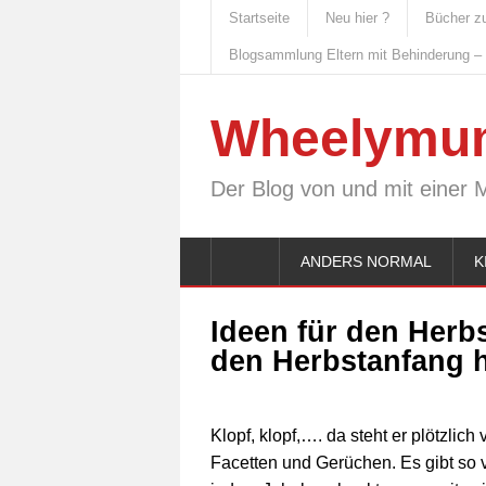
Startseite
Neu hier ?
Bücher z
Blogsammlung Eltern mit Behinderung –
Wheelymu
Der Blog von und mit einer 
ANDERS NORMAL
K
Ideen für den Herbs
den Herbstanfang h
Klopf, klopf,…. da steht er plötzlich
Facetten und Gerüchen. Es gibt so v