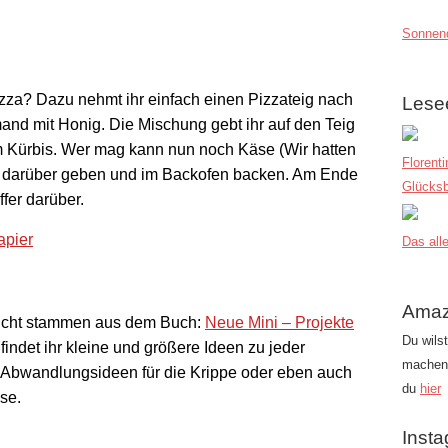
Sonnend
izza? Dazu nehmt ihr einfach einen Pizzateig nach
Lese
nd mit Honig. Die Mischung gebt ihr auf den Teig
em Kürbis. Wer mag kann nun noch Käse (Wir hatten
Florent
l darüber geben und im Backofen backen. Am Ende
Glücksb
fer darüber.
Das alle
Amaz
dicht stammen aus dem Buch:
Neue Mini – Projekte
Du wils
findet ihr kleine und größere Ideen zu jeder
machen?
it Abwandlungsideen für die Krippe oder eben auch
du
hier
se.
Inst