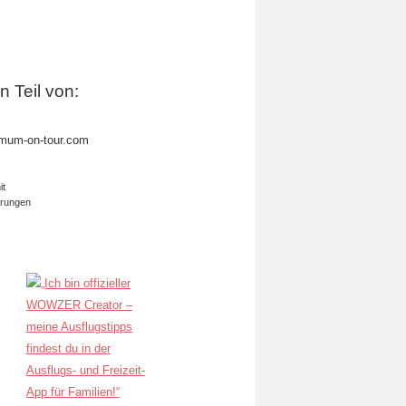
in Teil von:
mum-on-tour.com
it
erungen