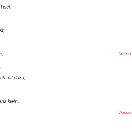
 Tisch,
st,
n,
Stufenz
.
ch mit dazu,
nz klein,
Wasser