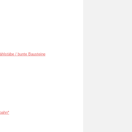
ählstäbe / bunte Bausteine
bahn*