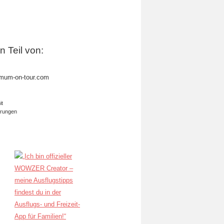
in Teil von:
mum-on-tour.com
it
erungen