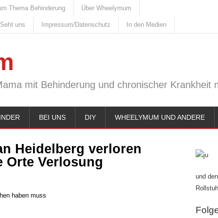
um Thema Behinderung
Über Wheelymum
 Seht uns
Impressum/Datenschutz
In den Medien
m
Mama mit Behinderung und chronischer Krankheit m
INDER
BEI UNS
DIY
WHEELYMUM UND ANDERE
an Heidelberg verloren
e Orte Verlosung
und den
Rollstuh
sehen haben muss
Folge 