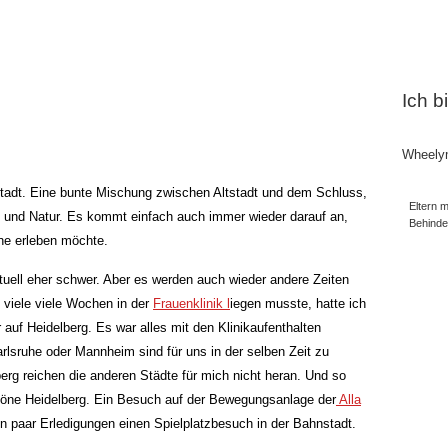
Ich b
Wheely
Stadt. Eine bunte Mischung zwischen Altstadt und dem Schluss,
Eltern m
 und Natur. Es kommt einfach auch immer wieder darauf an,
Behind
ne erleben möchte.
ktuell eher schwer. Aber es werden auch wieder andere Zeiten
 viele viele Wochen in der
Frauenklinik l
iegen musste, hatte ich
r auf Heidelberg. Es war alles mit den Klinikaufenthalten
arlsruhe oder Mannheim sind für uns in der selben Zeit zu
rg reichen die anderen Städte für mich nicht heran. Und so
höne Heidelberg. Ein Besuch auf der Bewegungsanlage der
Alla
n paar Erledigungen einen Spielplatzbesuch in der Bahnstadt.