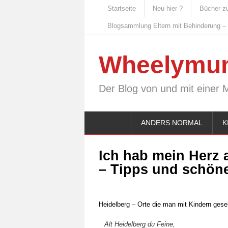
Startseite
Neu hier ?
Bücher z
Blogsammlung Eltern mit Behinderung –
Wheelymu
Der Blog von und mit einer 
ANDERS NORMAL
K
Ich hab mein Herz 
– Tipps und schön
Heidelberg – Orte die man mit Kindern ge
Alt Heidelberg du Feine,