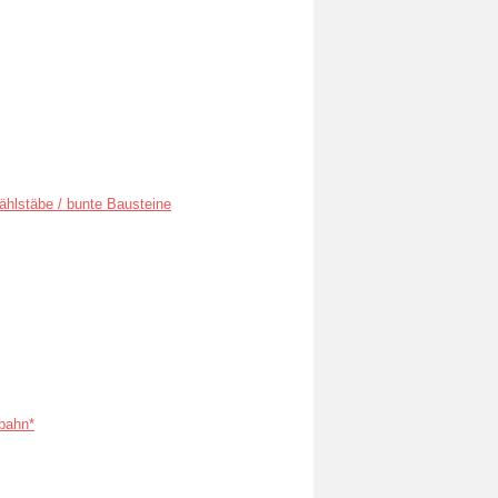
ählstäbe / bunte Bausteine
bahn*