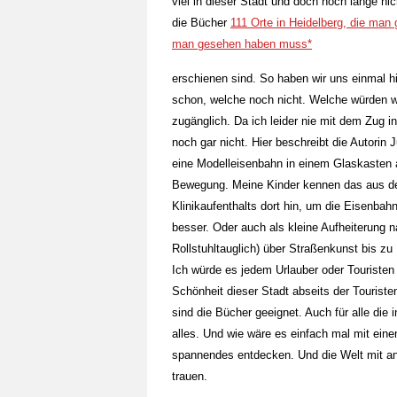
viel in dieser Stadt und doch noch lange nic
die Bücher
111 Orte in Heidelberg, die ma
man gesehen haben muss*
erschienen sind. So haben wir uns einmal 
schon, welche noch nicht. Welche würden w
zugänglich. Da ich leider nie mit dem Zug 
noch gar nicht. Hier beschreibt die Autorin
eine Modelleisenbahn in einem Glaskasten a
Bewegung. Meine Kinder kennen das aus der
Klinikaufenthalts dort hin, um die Eisenba
besser. Oder auch als kleine Aufheiterung 
Rollstuhltauglich) über Straßenkunst bis zu
Ich würde es jedem Urlauber oder Touriste
Schönheit dieser Stadt abseits der Touris
sind die Bücher geeignet. Auch für alle die 
alles. Und wie wäre es einfach mal mit ein
spannendes entdecken. Und die Welt mit and
trauen.