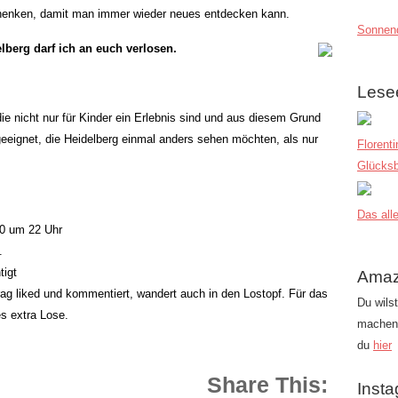
henken, damit man immer wieder neues entdecken kann.
Sonnend
elberg darf ich an euch verlosen.
Lese
 die nicht nur für Kinder ein Erlebnis sind und aus diesem Grund
geeignet, die Heidelberg einmal anders sehen möchten, als nur
Florent
Glücksb
Das alle
20 um 22 Uhr
.
tigt
Amaz
rag liked und kommentiert, wandert auch in den Lostopf. Für das
Du wils
s extra Lose.
machen?
du
hier
Share This:
Inst