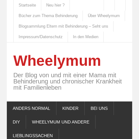
Startseite
Neu hier ?
Bücher zum Thema Behinderung
Über Wheelymum
Blogsammlung Eltern mit Behinderung – Seht uns
Impressum/Datenschutz
In den Medien
Wheelymum
Der Blog von und mit einer Mama mit
Behinderung und chronischer Krankheit
mit Familienleben
ANDERS NORMAL
KINDER
BEI UNS
DIY
WHEELYMUM UND ANDERE
LIEBLINGSSACHEN