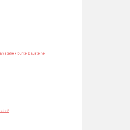
ählstäbe / bunte Bausteine
bahn*