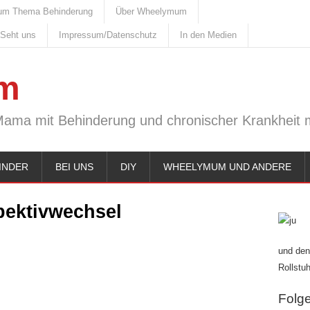
um Thema Behinderung
Über Wheelymum
 Seht uns
Impressum/Datenschutz
In den Medien
m
Mama mit Behinderung und chronischer Krankheit m
INDER
BEI UNS
DIY
WHEELYMUM UND ANDERE
pektivwechsel
und den
Rollstuh
Folge 