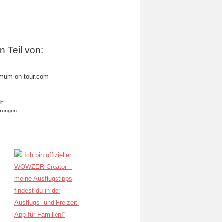
in Teil von:
mum-on-tour.com
it
erungen