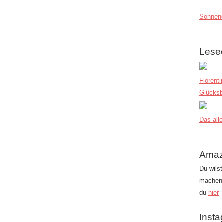
Sonnend
Lese
Florent
Glücksb
Das alle
Amaz
Du wils
machen?
du
hier
Inst