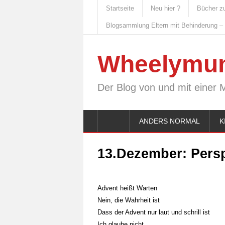
Startseite
Neu hier ?
Bücher z
Blogsammlung Eltern mit Behinderung –
Wheelymu
Der Blog von und mit einer 
ANDERS NORMAL
K
13.Dezember: Pers
Advent heißt Warten
Nein, die Wahrheit ist
Dass der Advent nur laut und schrill ist
Ich glaube nicht