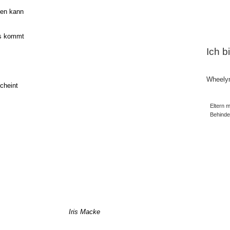
men kann
as kommt
Ich b
Wheely
cheint
Eltern m
Behind
!
Macke