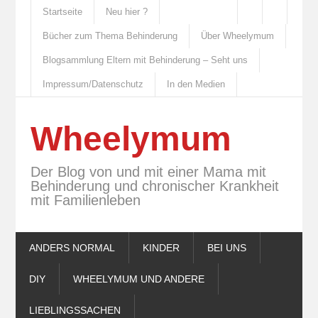
Startseite
Neu hier ?
Bücher zum Thema Behinderung
Über Wheelymum
Blogsammlung Eltern mit Behinderung – Seht uns
Impressum/Datenschutz
In den Medien
Wheelymum
Der Blog von und mit einer Mama mit
Behinderung und chronischer Krankheit
mit Familienleben
ANDERS NORMAL
KINDER
BEI UNS
DIY
WHEELYMUM UND ANDERE
LIEBLINGSSACHEN