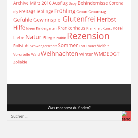
Behindernisse
Archive März 2016
Ausflug
Corona
Baby
Frühling
Freitagslieblinge
diy
Geburt
Geburtstag
Glutenfrei
Herbst
Gefühle
Gewinnspiel
Hilfe
Krankenhaus
Kösel
Ideen
Krankheit
Kindergarten
Kunst
Rezension
Natur
Liebe
Pflege
Politik
Sommer
Rollstuhl
Vielfalt
Schwangerschaft
Tod
Trauer
Weihnachten
WMDEDGT
Winter
Vorurteile
Wald
Zöliakie
Was möchtest du finden?