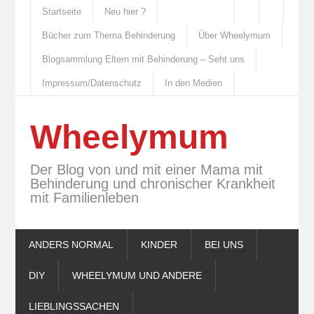
Startseite
Neu hier ?
Bücher zum Thema Behinderung
Über Wheelymum
Blogsammlung Eltern mit Behinderung – Seht uns
Impressum/Datenschutz
In den Medien
Wheelymum
Der Blog von und mit einer Mama mit
Behinderung und chronischer Krankheit
mit Familienleben
ANDERS NORMAL
KINDER
BEI UNS
DIY
WHEELYMUM UND ANDERE
LIEBLINGSSACHEN