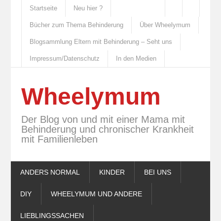
Startseite
Neu hier ?
Bücher zum Thema Behinderung
Über Wheelymum
Blogsammlung Eltern mit Behinderung – Seht uns
Impressum/Datenschutz
In den Medien
Wheelymum
Der Blog von und mit einer Mama mit
Behinderung und chronischer Krankheit
mit Familienleben
ANDERS NORMAL
KINDER
BEI UNS
DIY
WHEELYMUM UND ANDERE
LIEBLINGSSACHEN