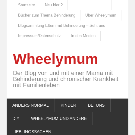
Startseite
Neu hier ?
Bücher zum Thema Behinderung
Über Wheelymum
Blogsammlung Eltern mit Behinderung – Seht uns
Impressum/Datenschutz
In den Medien
Wheelymum
Der Blog von und mit einer Mama mit
Behinderung und chronischer Krankheit
mit Familienleben
ANDERS NORMAL
KINDER
BEI UNS
DIY
WHEELYMUM UND ANDERE
LIEBLINGSSACHEN