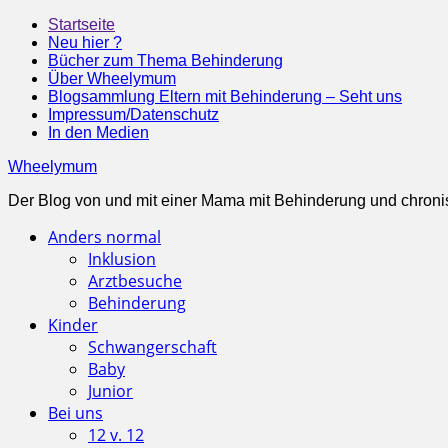
Startseite
Neu hier ?
Bücher zum Thema Behinderung
Über Wheelymum
Blogsammlung Eltern mit Behinderung – Seht uns
Impressum/Datenschutz
In den Medien
Wheelymum
Der Blog von und mit einer Mama mit Behinderung und chroni
Anders normal
Inklusion
Arztbesuche
Behinderung
Kinder
Schwangerschaft
Baby
Junior
Bei uns
12 v. 12