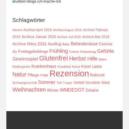
Schlagwörter
Archive April 2016
Archive Februar
Advent
Archive August 2016
Archive Januar 2016
2016
Archive Mai 2016
Archive Juli 2016
Behindernisse
Ausflug
Corona
Archive März 2016
Baby
Frühling
Gefühle
Freitagslieblinge
diy
Geburt
Geburtstag
Glutenfrei
Herbst
Hilfe
Gewinnspiel
Ideen
Krankenhaus
Kösel
Liebe
Kindergarten
Krankheit
Kunst
Rezension
Natur
Pflege
Rollstuhl
Politik
Sommer
Vielfalt
Vorurteile
Wald
Schwangerschaft
Tod
Trauer
Weihnachten
WMDEDGT
Winter
Zöliakie