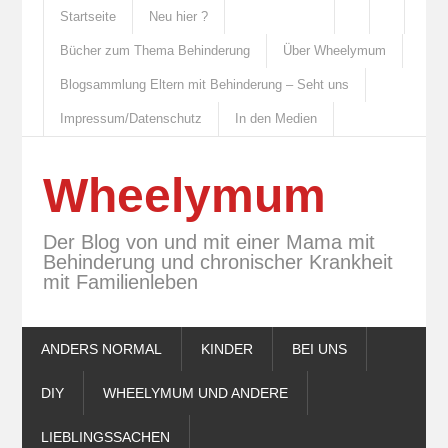
Startseite
Neu hier ?
Bücher zum Thema Behinderung
Über Wheelymum
Blogsammlung Eltern mit Behinderung – Seht uns
Impressum/Datenschutz
In den Medien
Wheelymum
Der Blog von und mit einer Mama mit
Behinderung und chronischer Krankheit
mit Familienleben
ANDERS NORMAL
KINDER
BEI UNS
DIY
WHEELYMUM UND ANDERE
LIEBLINGSSACHEN