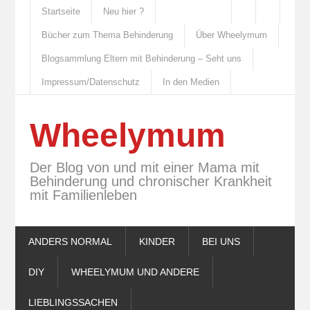
Startseite
Neu hier ?
Bücher zum Thema Behinderung
Über Wheelymum
Blogsammlung Eltern mit Behinderung – Seht uns
Impressum/Datenschutz
In den Medien
Wheelymum
Der Blog von und mit einer Mama mit
Behinderung und chronischer Krankheit
mit Familienleben
ANDERS NORMAL
KINDER
BEI UNS
DIY
WHEELYMUM UND ANDERE
LIEBLINGSSACHEN