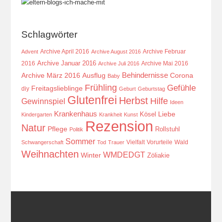
Schlagwörter
Archive April 2016
Archive Februar
Advent
Archive August 2016
Archive Januar 2016
2016
Archive Mai 2016
Archive Juli 2016
Behindernisse
Ausflug
Corona
Archive März 2016
Baby
Frühling
Gefühle
Freitagslieblinge
diy
Geburt
Geburtstag
Glutenfrei
Herbst
Hilfe
Gewinnspiel
Ideen
Krankenhaus
Kösel
Liebe
Kindergarten
Krankheit
Kunst
Rezension
Natur
Pflege
Rollstuhl
Politik
Sommer
Vielfalt
Vorurteile
Wald
Schwangerschaft
Tod
Trauer
Weihnachten
WMDEDGT
Winter
Zöliakie