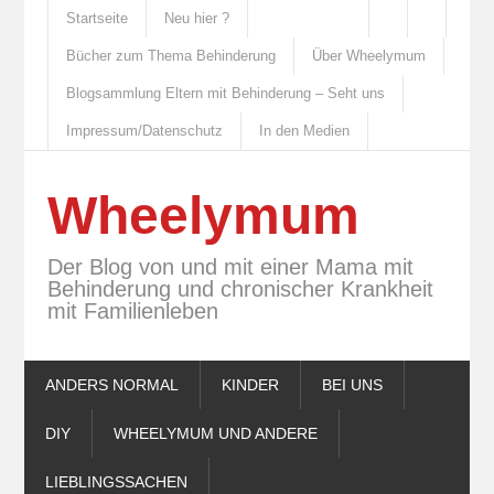
Startseite
Neu hier ?
Bücher zum Thema Behinderung
Über Wheelymum
Blogsammlung Eltern mit Behinderung – Seht uns
Impressum/Datenschutz
In den Medien
Wheelymum
Der Blog von und mit einer Mama mit
Behinderung und chronischer Krankheit
mit Familienleben
ANDERS NORMAL
KINDER
BEI UNS
DIY
WHEELYMUM UND ANDERE
LIEBLINGSSACHEN