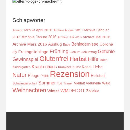
Schlagwörter
Archive April 2016
Archive Februar
Advent
Archive August 2016
Archive Januar 2016
2016
Archive Mai 2016
Archive Juli 2016
Behindernisse
Ausflug
Corona
Archive März 2016
Baby
Frühling
Gefühle
Freitagslieblinge
diy
Geburt
Geburtstag
Glutenfrei
Herbst
Hilfe
Gewinnspiel
Ideen
Krankenhaus
Kösel
Liebe
Kindergarten
Krankheit
Kunst
Rezension
Natur
Pflege
Rollstuhl
Politik
Sommer
Vielfalt
Vorurteile
Wald
Schwangerschaft
Tod
Trauer
Weihnachten
WMDEDGT
Winter
Zöliakie