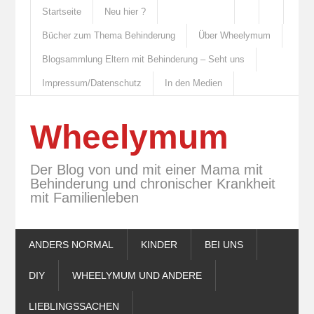
Startseite
Neu hier ?
Bücher zum Thema Behinderung
Über Wheelymum
Blogsammlung Eltern mit Behinderung – Seht uns
Impressum/Datenschutz
In den Medien
Wheelymum
Der Blog von und mit einer Mama mit
Behinderung und chronischer Krankheit
mit Familienleben
ANDERS NORMAL
KINDER
BEI UNS
DIY
WHEELYMUM UND ANDERE
LIEBLINGSSACHEN