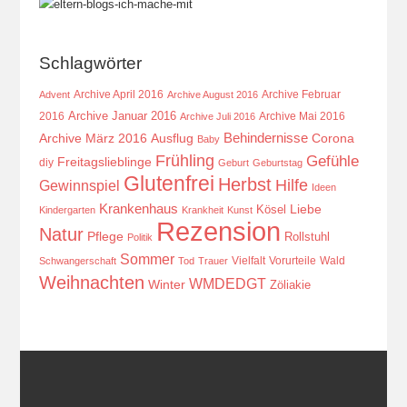
Schlagwörter
Archive April 2016
Archive Februar
Advent
Archive August 2016
Archive Januar 2016
2016
Archive Mai 2016
Archive Juli 2016
Behindernisse
Ausflug
Corona
Archive März 2016
Baby
Frühling
Gefühle
Freitagslieblinge
diy
Geburt
Geburtstag
Glutenfrei
Herbst
Hilfe
Gewinnspiel
Ideen
Krankenhaus
Kösel
Liebe
Kindergarten
Krankheit
Kunst
Rezension
Natur
Pflege
Rollstuhl
Politik
Sommer
Vielfalt
Vorurteile
Wald
Schwangerschaft
Tod
Trauer
Weihnachten
WMDEDGT
Winter
Zöliakie