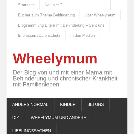
Startseite
Neu hier ?
Bücher zum Thema Behinderung
Über Wheelymum
Blogsammlung Eltern mit Behinderung – Seht uns
Impressum/Datenschutz
In den Medien
Wheelymum
Der Blog von und mit einer Mama mit
Behinderung und chronischer Krankheit
mit Familienleben
ANDERS NORMAL
KINDER
BEI UNS
DIY
WHEELYMUM UND ANDERE
LIEBLINGSSACHEN