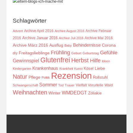
Schlagwörter
Archive April 2016
Archive Februar
Advent
Archive August 2016
Archive Januar 2016
2016
Archive Mai 2016
Archive Juli 2016
Behindernisse
Ausflug
Corona
Archive März 2016
Baby
Frühling
Gefühle
Freitagslieblinge
diy
Geburt
Geburtstag
Glutenfrei
Herbst
Hilfe
Gewinnspiel
Ideen
Krankenhaus
Kösel
Liebe
Kindergarten
Krankheit
Kunst
Rezension
Natur
Pflege
Rollstuhl
Politik
Sommer
Vielfalt
Vorurteile
Wald
Schwangerschaft
Tod
Trauer
Weihnachten
WMDEDGT
Winter
Zöliakie