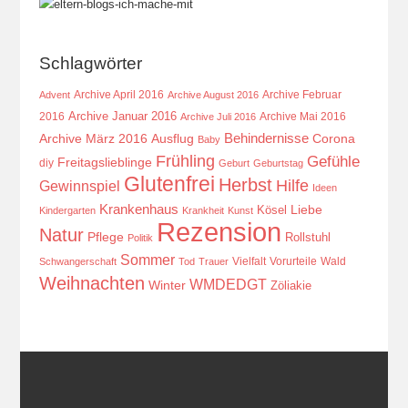
Schlagwörter
Archive April 2016
Archive Februar
Advent
Archive August 2016
Archive Januar 2016
2016
Archive Mai 2016
Archive Juli 2016
Behindernisse
Ausflug
Corona
Archive März 2016
Baby
Frühling
Gefühle
Freitagslieblinge
diy
Geburt
Geburtstag
Glutenfrei
Herbst
Hilfe
Gewinnspiel
Ideen
Krankenhaus
Kösel
Liebe
Kindergarten
Krankheit
Kunst
Rezension
Natur
Pflege
Rollstuhl
Politik
Sommer
Vielfalt
Vorurteile
Wald
Schwangerschaft
Tod
Trauer
Weihnachten
WMDEDGT
Winter
Zöliakie