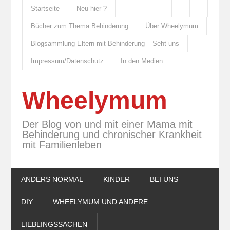
Startseite
Neu hier ?
Bücher zum Thema Behinderung
Über Wheelymum
Blogsammlung Eltern mit Behinderung – Seht uns
Impressum/Datenschutz
In den Medien
Wheelymum
Der Blog von und mit einer Mama mit
Behinderung und chronischer Krankheit
mit Familienleben
ANDERS NORMAL
KINDER
BEI UNS
DIY
WHEELYMUM UND ANDERE
LIEBLINGSSACHEN